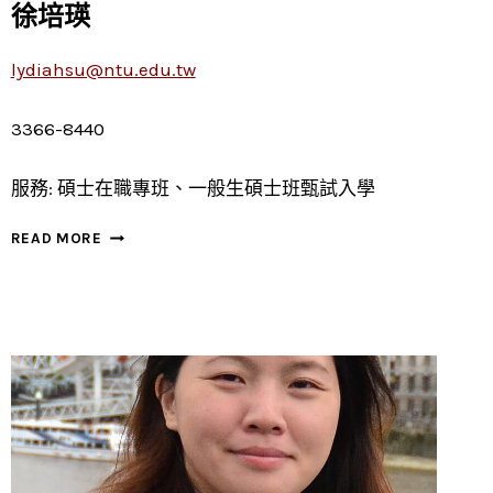
徐培瑛
lydiahsu@ntu.edu.tw
3366-8440
服務: 碩士在職專班、一般生碩士班甄試入學
徐
READ MORE
培
瑛