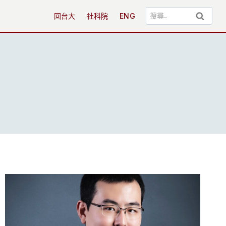
搜
回台大
社科院
ENG
尋
關
鍵
字: