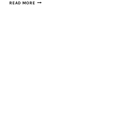
楊
READ MORE
禮
禎