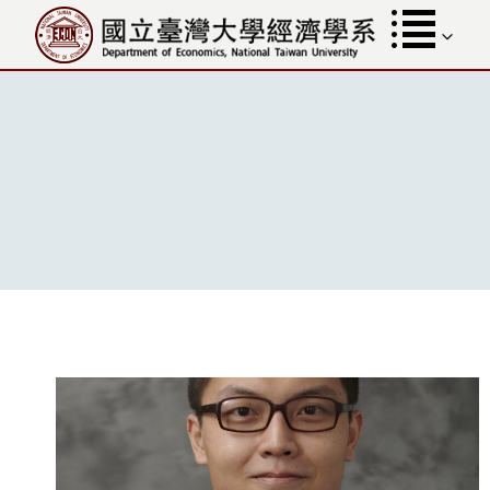
跳
至
內
容