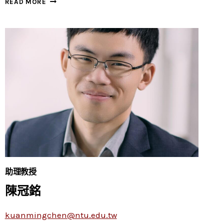
READ MORE
孟
珊
助理教授
陳冠銘
kuanmingchen@ntu.edu.tw