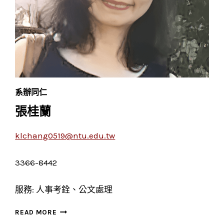
系辦同仁
張桂蘭
klchang0519@ntu.edu.tw
3366-8442
服務: 人事考銓、公文處理
張
READ MORE
桂