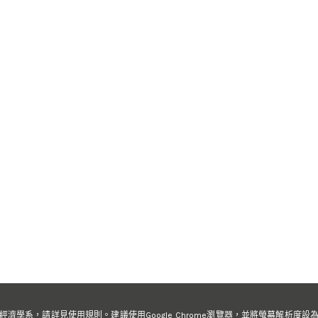
t
e
於台灣大學經濟學系，請詳見使用規則。建議使用Google Chrome瀏覽器，並將螢幕解析度設為1920X