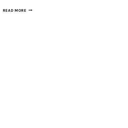
王
READ MORE
建
強