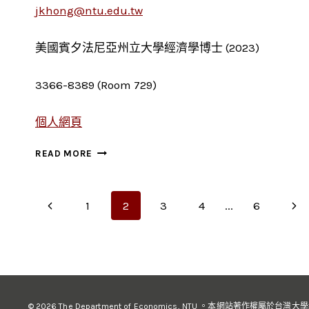
jkhong@ntu.edu.tw
美國賓夕法尼亞州立大學經濟學博士 (2023)
3366-8389 (Room 729)
個人網頁
洪
READ MORE
俊
教
Page
Previous
Nex
1
2
3
4
...
6
Page
Pag
navigation
© 2026 The Department of Economics, NTU 。本網站著作權屬