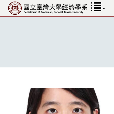
跳
至
內
容