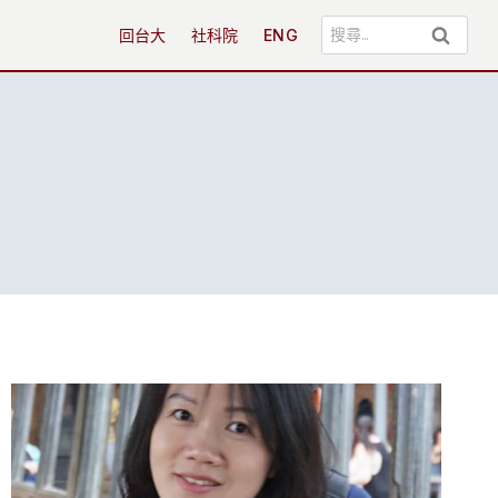
搜
回台大
社科院
ENG
尋
關
鍵
字: