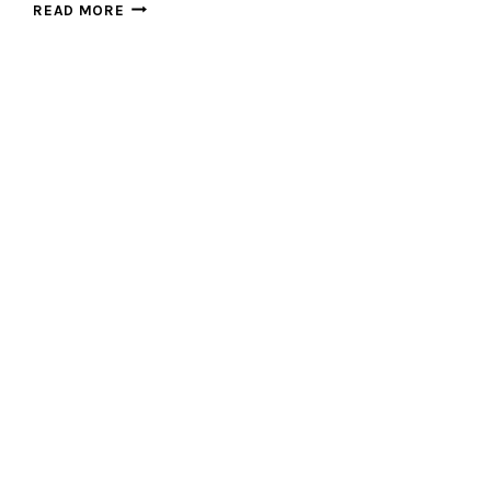
賴
READ MORE
建
宇