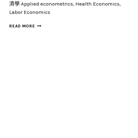
濟學 Applied econometrics, Health Economics,
Labor Economics
劉
READ MORE
錦
添
(JIN-
TAN
LIU)
教
授