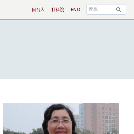
搜
回台大
社科院
ENG
尋
關
鍵
字: