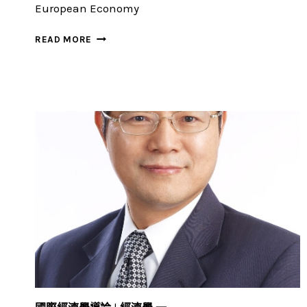
European Economy
李
READ MORE
顯
峰
(HSIEN-
FENG
LEE)
副
教
授