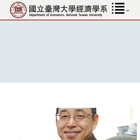
跳
至
內
容