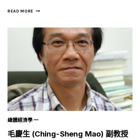
蔡
READ MORE
宜
展
(YI-
CHAN
TSAI)
助
理
教
授
總體經濟學 一
毛慶生 (Ching-Sheng Mao) 副教授