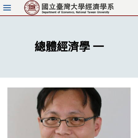
跳
至
內
容
總體經濟學 一