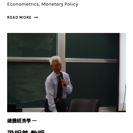
Econometrics, Monetary Policy
王
READ MORE
泓
仁
(HUNG-
JEN
WANG)
教
授
總體經濟學 一