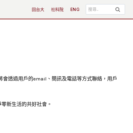
搜
回台大
社科院
ENG
尋
關
鍵
字:
會透過用戶的email、簡訊及電話等方式聯絡，用戶
淨零新生活的共好社會。