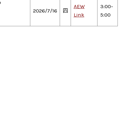
o
AEW
3:00-
2026/7/16
四
Link
5:00