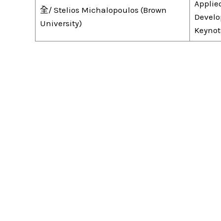
Applie
全/ Stelios Michalopoulos (Brown
Devel
University)
Keynote