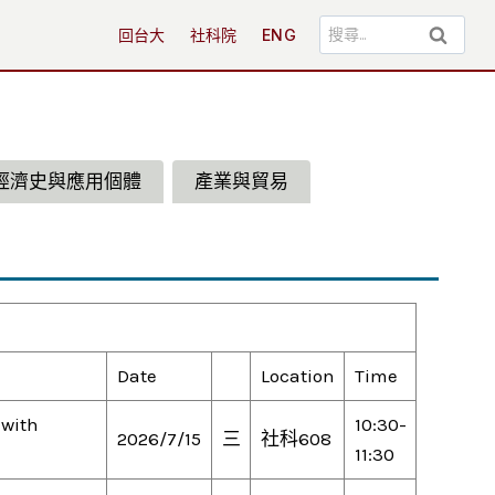
搜
回台大
社科院
ENG
尋
關
鍵
字:
經濟史與應用個體
產業與貿易
Date
Location
Time
 with
10:30-
2026/7/15
三
社科608
11:30