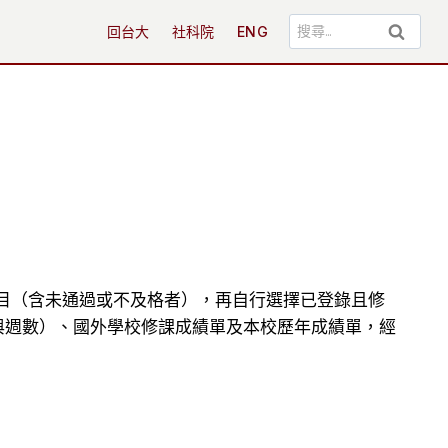
搜
回台大
社科院
ENG
尋
關
鍵
字:
目（含未通過或不及格者），再自行選擇已登錄且修
與週數）、國外學校修課成績單及本校歷年成績單，經