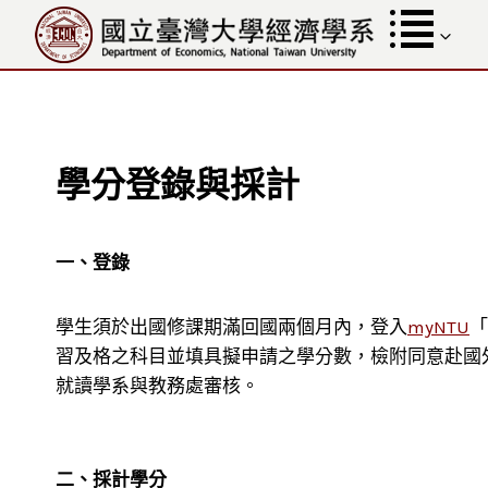
跳
至
內
容
學分登錄與採計
一、登錄
學生須於出國修課期滿回國兩個月內，登入
myNTU
「
習及格之科目並填具擬申請之學分數，檢附同意赴國
就讀學系與教務處審核。
二、採計學分