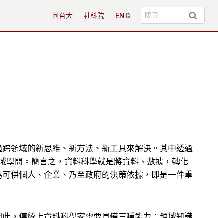
搜
回台大
社科院
ENG
尋
關
鍵
字:
過跨領域的新思維、新方法、新工具來解決。其中透過
 域學問。簡言之，資料科學就是將資料、數據，轉化
為可供個人、企業、乃至政府的決策依據，即是一件重
因此，傳統上資料科學家需要具備三種能力：領域知識