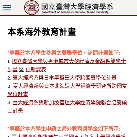
跳
至
內
容
本系海外教育計畫
*專屬於本系學生參與之雙聯學位、訪問計畫如下:
1.
國立臺灣大學與香港城市大學經濟及金融系雙學士
計畫
暨
更新課表
2.
臺大經濟系與日本早稻田大學跨國雙學位計畫
3.
臺大經濟系與日本北海道大學經濟學研究所跨國雙
學位計畫
4.
臺大經濟系與新加坡管理大學經濟學院聯合陪養碩
士計畫
*專屬於本系學生申請之海外教育獎學金如下所示: