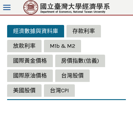
跳
至
內
容
經濟數據與資料庫
存款利率
放款利率
M1b & M2
國際黃金價格
房價指數(信義)
國際原油價格
台灣股價
美國股價
台灣CPI