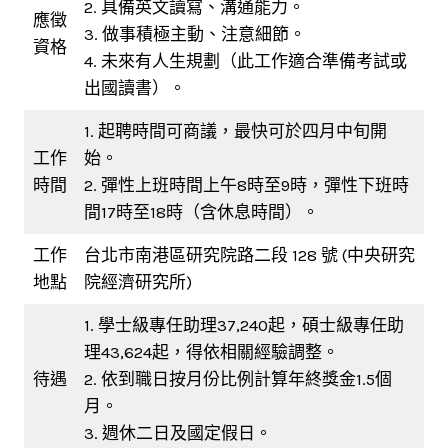
2. 具備英文讀寫、溝通能力。
應徵
3. 做事積極主動、注意細節。
資格
4. 未來有人生規劃（此工作適合準備考試或
出國讀書）。
1. 起聘時間可商議，最快可於四月中旬開
工作
始。
時間
2. 彈性上班時間上午8時至9時，彈性下班時
間17時至18時（含休息時間）。
工作
台北市南港區研究院路二段 128 號 (中央研究
地點
院經濟研究所)
1. 學士級專任助理37,240起，碩士級專任助
理43,624起，得依相關經驗調整。
待遇
2. 依到職日按月份比例計算年終獎金1.5個
月。
3. 週休二日及國定假日。