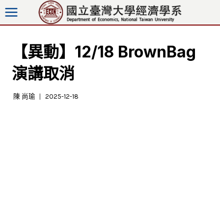
跳
至
內
容
【異動】12/18 BrownBag
演講取消
陳 尚瑜
2025-12-18