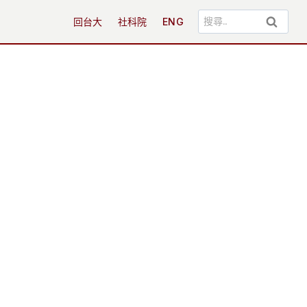
搜
回台大
社科院
ENG
尋
關
鍵
字: