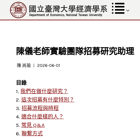
跳
至
內
容
陳儀老師實驗團隊招募研究助理
陳 尚瑜
2026-06-01
目錄
1.
我們在做什麼研究？
2.
這次招募有什麼特別？
3.
招募流程與時程
4.
適合什麼樣的人？
5.
常見 Q&A
6.
聯繫方式