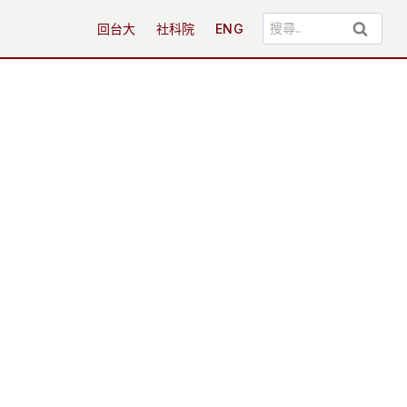
搜
回台大
社科院
ENG
尋
關
鍵
字: