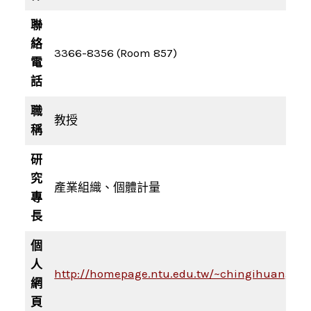
聯
絡
3366-8356 (Room 857)
電
話
職
教授
稱
研
究
產業組織、個體計量
專
長
個
人
http://homepage.ntu.edu.tw/~chingihuang/
網
頁