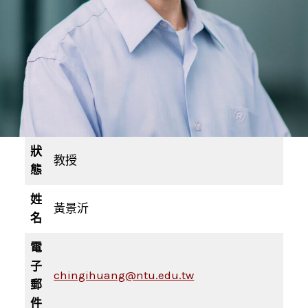
狀
教授
態
姓
黃景沂
名
電
子
chingihuang@ntu.edu.tw
郵
件