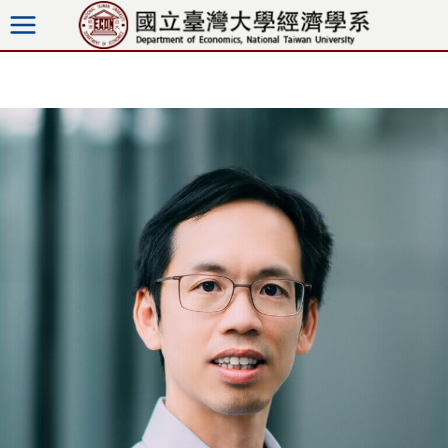
跳
至
內
容