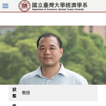
跳
至
內
容
狀
教授
態