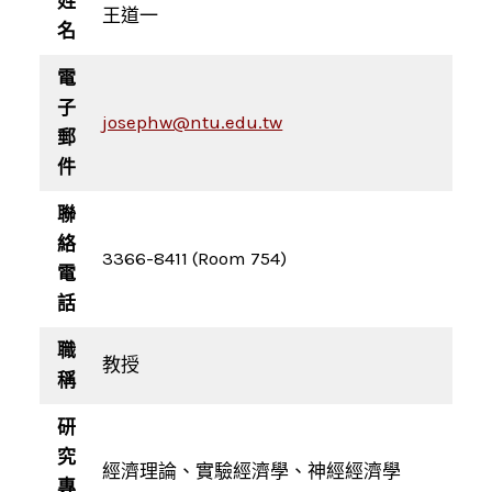
姓
王道一
名
電
子
josephw@ntu.edu.tw
郵
件
聯
絡
3366-8411 (Room 754)
電
話
職
教授
稱
研
究
經濟理論、實驗經濟學、神經經濟學
專