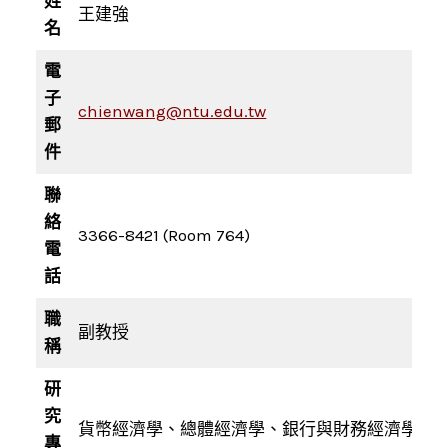
姓
王建強
名
電
子
chienwang@ntu.edu.tw
郵
件
聯
絡
3366-8421 (Room 764)
電
話
職
副教授
稱
研
究
貨幣經濟學、總體經濟學、銀行與財務經濟學
專