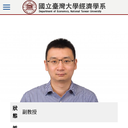
跳
至
內
容
狀
副教授
態