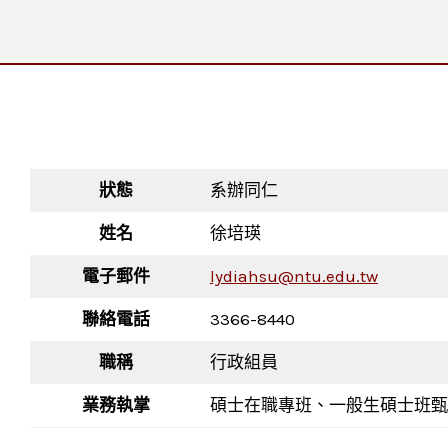
狀態
系辦同仁
姓名
徐培瑛
電子郵件
lydiahsu@ntu.edu.tw
聯絡電話
3366-8440
職稱
行政組員
業務執掌
碩士在職專班、一般生碩士班甄