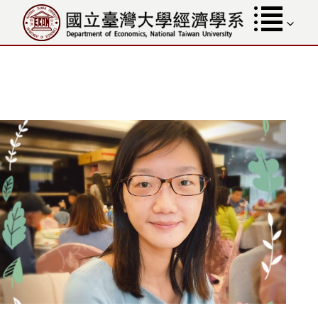
跳
至
內
容