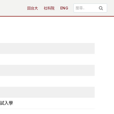
搜
回台大
社科院
ENG
尋
關
鍵
字:
試入學