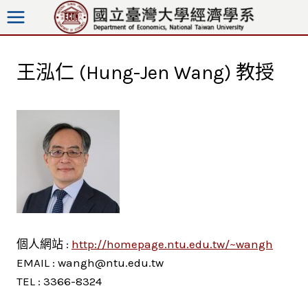
跳
至
內
容
王泓仁 (Hung-Jen Wang) 教授
個人網站 :
http://homepage.ntu.edu.tw/~wangh
EMAIL : wangh@ntu.edu.tw
TEL : 3366-8324