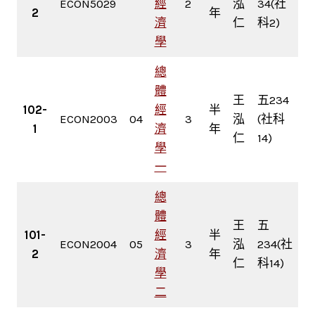
ECON5029
經
2
泓
34(社
2
年
濟
仁
科2)
學
總
體
王
五234
102-
經
半
ECON2003
04
3
泓
(社科
1
濟
年
仁
14)
學
一
總
體
王
五
101-
經
半
ECON2004
05
3
泓
234(社
2
濟
年
仁
科14)
學
二