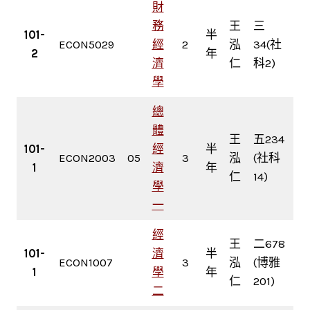
財
務
王
三
101-
半
ECON5029
經
2
泓
34(社
2
年
濟
仁
科2)
學
總
體
王
五234
101-
經
半
ECON2003
05
3
泓
(社科
1
濟
年
仁
14)
學
一
經
王
二678
101-
濟
半
ECON1007
3
泓
(博雅
1
學
年
仁
201)
二