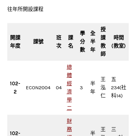
往年所開設課程
授
學
全
開課
班
課
課
時間
課號
分
半
年度
次
名
教
(教室)
數
年
師
總
體
王
五
102-
經
半
ECON2004
04
3
泓
234(社
2
濟
年
仁
科14)
學
二
財
務
王
三
102-
半