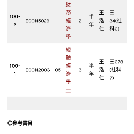
財
務
王
三
100-
半
ECON5029
經
2
泓
34(社
2
年
濟
仁
科6)
學
總
體
王
三678
100-
經
半
ECON2003
05
3
泓
(社科
1
濟
年
仁
7)
學
一
◎參考書目