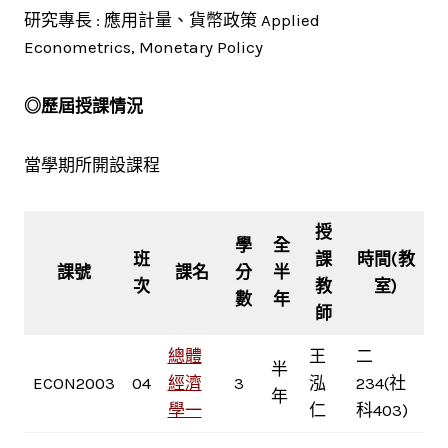
研究專長 : 應用計量、貨幣政策 Applied
Econometrics, Monetary Policy
◎歷屆授課情況
當學期所開設課程
授
學
全
班
課
時間(教
課號
課名
分
半
次
教
室)
數
年
師
總體
王
二
半
ECON2003
04
經濟
3
泓
234(社
年
學一
仁
科403)