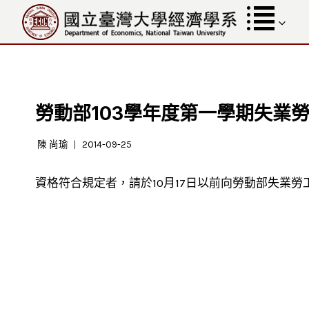
跳
至
內
容
勞動部103學年度第一學期失業
陳 尚瑜
2014-09-25
資格符合規定者，請於10月17日以前向勞動部失業