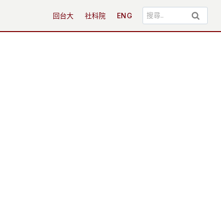
搜
回台大
社科院
ENG
尋
關
鍵
字: