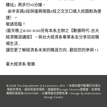
樓站」再步行10分鐘，
由辛亥路2段與復興南路2段之交叉口進入校園較為便
捷）。
敬請蒞臨！
(當天晚上6:50-9:00另有本系主辦之【數據時代-台大
經濟職涯講座】，與台大經濟系畢業系友分享目前職
場生活 ,
讓您更了解經濟系未來的職涯方向 , 歡迎您的參與 ! )
臺大經濟系 敬邀
© 2026 The Department of Economics, NTU 。本網站著作權屬於台灣大
學經濟學系，請詳見使用規則。建議使用Google Chrome瀏覽器，並將螢
幕解析度設為1920X1080，以獲得最佳瀏覽效果。Design By Watchinese
Design Center