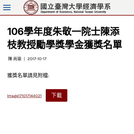
跳
至
內
容
106學年度朱敬一院士陳添
枝教授勵學獎學金獲獎名單
陳 尚瑜
2017-10-17
獲獎名單請見附檔:
下載
Image171017144021