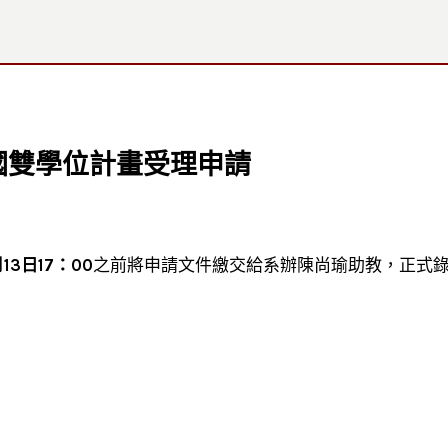
國雙學位計畫受理申請
月
13
日
17
：
00
之前將申請文件繳交給系辦陳尚瑜助教，正式錄取