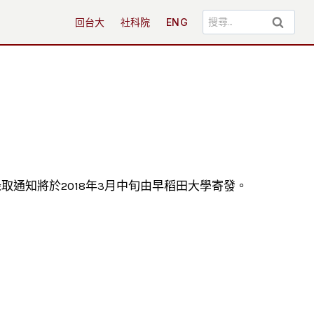
搜
回台大
社科院
ENG
尋
關
鍵
字:
通知將於2018年3月中旬由早稻田大學寄發。