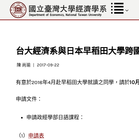
跳
至
內
容
台大經濟系與日本早稻田大學跨
陳 尚瑜
2017-09-22
有意於2018年4月赴早稻田大學就讀之同學，請於
10
申請文件：
申請政經學部日語課程：
（1）
申請表