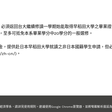
，必須返回台大繼續修讀一學期始能取得早稻田大學之畢業證
，至多可抵免本系畢業學分中20學分的一般選修。
獎學金，提供赴日本早稻田大學就讀之非日本國籍學生申請，但
zh-cn/)。
於台灣大學經濟學系，請詳見使用規則。建議使用Google Chrome瀏覽器，並將螢幕解析度設為1920X