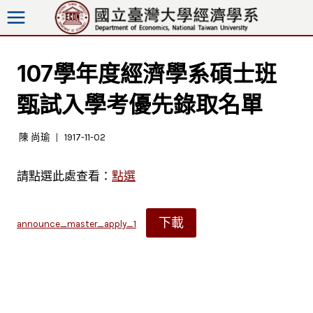
跳
至
內
容
107學年度經濟學系碩士班
甄試入學考優先錄取名單
陳 尚瑜
1917-11-02
請點選此處查看：
點選
下載
announce_master_apply_1