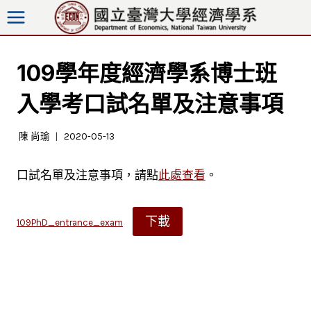
跳
至
內
容
109學年度經濟學系博士班
入學考口試名單及注意事項
陳 尚瑜
2020-05-13
口試名單及注意事項，請點
此處查看
。
下載
109PhD_entrance_exam