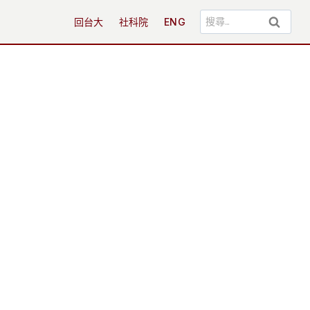
搜
回台大
社科院
ENG
尋
關
鍵
字: