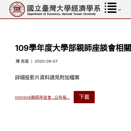
跳
至
內
容
109學年度大學部親師座談會相關資料
陳 尚瑜
2020-09-07
詳細投影片資料請見附加檔案
下載
1090906親師座談會_公布版_