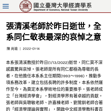
跳
至
內
容
張清溪老師於昨日逝世，全
系同仁敬表最深的哀悼之意
陳 尚瑜
2022-01-14
本系張清溪教授於昨日(1/13/2022)逝世，同仁莫不深
感震驚與哀悼。張老師是所有同仁都極為尊敬的長
者，在他擔任本系系主任期間(1993～1998)，推動多
項系務改革，建立包括長聘的許多制度，本系依然運
作至今，為奠定本系學術地位的重要推手。張老師成
立「台灣經濟學會」，對經濟學界有著卓越的貢獻。
張老師與吳聰敏老師、許嘉棟老師、劉鶯釧老師合著
的「經濟學理論與實際」，開啟中文經濟學教科書百