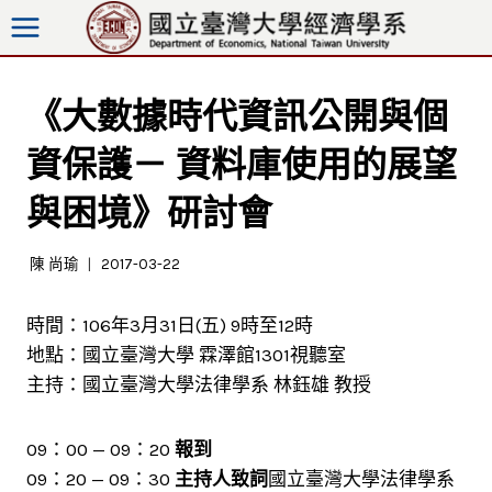
跳
至
內
容
《大數據時代資訊公開與個
資保護－ 資料庫使用的展望
與困境》研討會
陳 尚瑜
2017-03-22
時間：106年3月31日(五) 9時至12時
地點：國立臺灣大學 霖澤館1301視聽室
主持：國立臺灣大學法律學系 林鈺雄 教授
09：00 — 09：20
報到
09：20 — 09：30
主持人致詞
國立臺灣大學法律學系