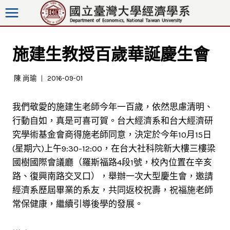
跳
至
內
容
施建生教授百歲華誕慶生會
陳 尚瑜
2016-09-01
我們敬愛的施建生老師今年一百歲，依然思慮清明、
行動自如，真是可喜可賀。台大經濟系和台大經濟研
究學術基金會商得施老師同意，決定於今年10月15日
(星期六)上午9:30-12:00，在台大社科院新大樓三樓梁
國樹國際會議廳（羅斯福路4段1號，校內位置在辛亥
路、復興南路交叉口），舉辦一次大型慶生會，邀請
經濟系歷屆畢業的系友，共同返校祝壽，祝福施老師
常保健康，繼續引導後學的發展。