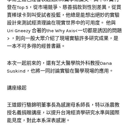
登在Top 5，從市場競爭、慈善捐款到性別差異，從買
賣棒球卡到叫受試者投籃，他總是能想出絕妙的實驗
設計來測試經濟理論在現實世界中的可用度。 他與
Uri Gneezy 合著的the Why Axis<一切都是誘因的問題
> ，則向一般大眾介紹了現場實驗許多研究成果，是
一本不可多得的經普書籍。
本次一起前來的，還有芝大醫學院外科教授Dana
Suskind，也將一同討論實驗在醫學現場的應用。
講座緣起
王道銀行駱錦明董事長為感謝母系師長，特以孫震教
授名義捐贈講座，以提升台灣經濟學研究水準與國際
能見度，對此本系深表感謝。