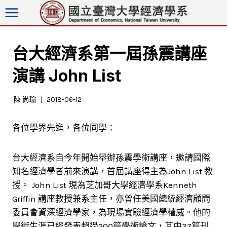
跳
至
內
容
台大經濟系第一屆孫震講座
演講 John List
陳 尚瑜
2018-06-12
各位學界先進，各位同學：
台大經濟系自今年開始舉辦孫震學術講座，邀請國際
知名經濟學者前來演講，首屆講座得主為John List 教
授。 John List 現為芝加哥大學經濟學系Kenneth
Griffin 講座教授兼系主任，亦曾任美國總統經濟顧問
委員會資深經濟學家，為現場實驗經濟學權威。他的
學術生涯已經發表超過200篇學術論文，其中37篇刊