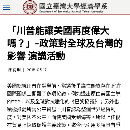
跳
至
內
容
「川普能讓美國再度偉大
嗎？」-政策對全球及台灣的
影響 演講活動
陳 尚瑜
2018-05-17
美國總統川普在選舉前、當選後爭議性始終存在:他在
國際關係上撕毀了多項協議，例如退出原由美國主導
的TPP，以及全球對抗暖化的《巴黎協議》；另外也
積極推動所謂公平貿易，川普認為整個世界經貿制
度，對美國不公平，而使美國受到傷害。所以上任後
在貿易上採取保護主義政策，迄今已引用多項具有爭