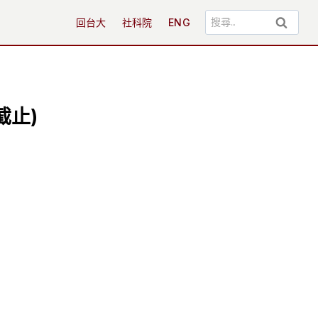
搜
回台大
社科院
ENG
尋
關
鍵
字:
截止)