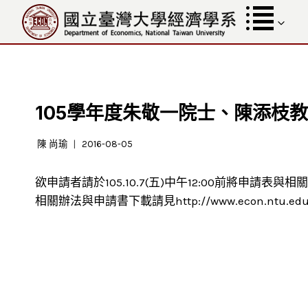
跳
至
內
容
105學年度朱敬一院士、陳添枝教授
陳 尚瑜
2016-08-05
欲申請者請於105.10.7(五)中午12:00前將申請表
相關辦法與申請書下載請見http://www.econ.ntu.edu.tw/