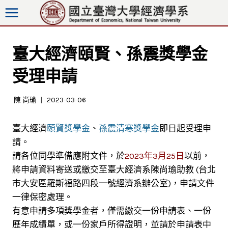
跳
至
內
容
臺大經濟頤賢、孫震獎學金
受理申請
陳 尚瑜
2023-03-06
臺大經濟
頤賢獎學金
、
孫震清寒獎學金
即日起受理申
請。
請各位同學準備應附文件，於
2023年3月25日
以前，
將申請資料寄送或繳交至臺大經濟系陳尚瑜助教 (台北
市大安區羅斯福路四段一號經濟系辦公室)，申請文件
一律保密處理。
有意申請多項獎學金者，僅需繳交一份申請表、一份
歷年成績單，或一份家戶所得證明，並請於申請表中