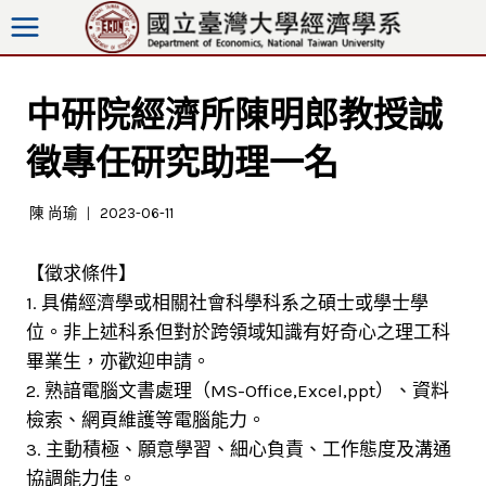
跳
至
內
容
中研院經濟所陳明郎教授誠
徵專任研究助理一名
陳 尚瑜
2023-06-11
【徵求條件】
1. 具備經濟學或相關社會科學科系之碩士或學士學
位。非上述科系但對於跨領域知識有好奇心之理工科
畢業生，亦歡迎申請。
2. 熟諳電腦文書處理（MS-Office,Excel,ppt）、資料
檢索、網頁維護等電腦能力。
3. 主動積極、願意學習、細心負責、工作態度及溝通
協調能力佳。