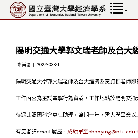
跳
至
內
容
陽明交通大學郭文瑞老師及台大
陳 尚瑜
2022-03-21
陽明交通大學郭文瑞老師及台大經濟系黃貞穎老師即
工作內容為主試電擊行為實驗，工作地點於陽明交通
待遇比照國科會專任助理，為期一年，需大學畢業以
有意者請email 履歷，
成績單至chenying@ntu.edu.