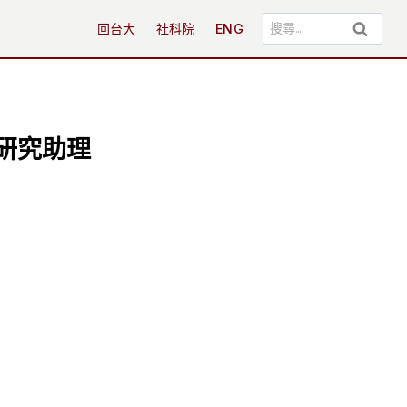
搜
回台大
社科院
ENG
尋
關
鍵
字:
研究助理