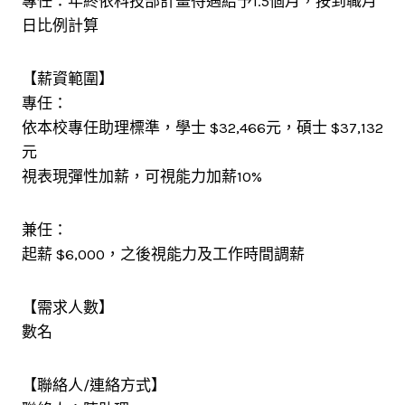
專任：年終依科技部計畫待遇給予1.5個月，按到職月
日比例計算
【薪資範圍】
專任：
依本校專任助理標準，學士 $32,466元，碩士 $37,132
元
視表現彈性加薪，可視能力加薪10%
兼任：
起薪 $6,000，之後視能力及工作時間調薪
【需求人數】
數名
【聯絡人/連絡方式】