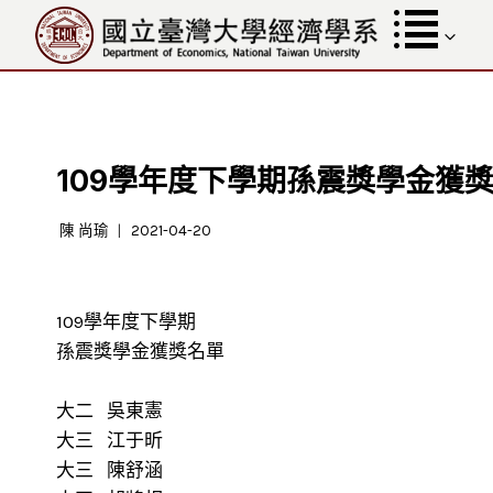
跳
至
內
容
109學年度下學期孫震獎學金獲
陳 尚瑜
2021-04-20
109學年度下學期
孫震獎學金獲獎名單
大二 吳東憲
大三 江于昕
大三 陳舒涵