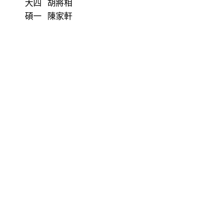
大四 胡將相
碩一 陳家軒