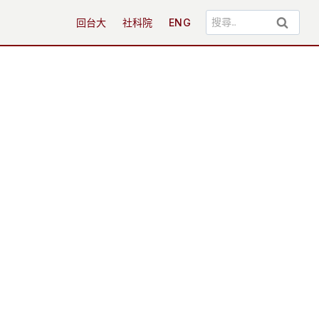
搜
回台大
社科院
ENG
尋
關
鍵
字: