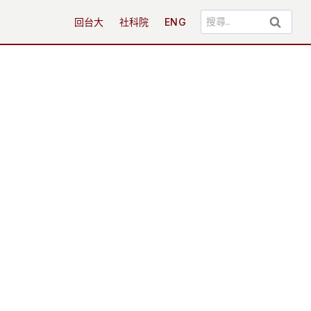
搜
回台大
社科院
ENG
尋
關
鍵
字: