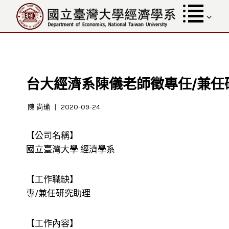
跳
至
內
容
台大經濟系陳儀老師徵專任/兼任
陳 尚瑜
2020-09-24
【公司名稱】
國立臺灣大學 經濟學系
【工作職缺】
專/兼任研究助理
【工作內容】