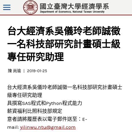
跳
至
內
容
台大經濟系吳儀玲老師誠徵
一名科技部研究計畫碩士級
專任研究助理
陳 尚瑜
2019-01-25
台大經濟系吳儀玲老師誠徵一名科技部研究計畫碩士
級專任研究助理
具撰寫SAS程式和Python程式能力
薪資福利比照科技部規定
意者請將履歷表以電子郵件送至：E-
mail:
yilinwu.ntu@gmail.com