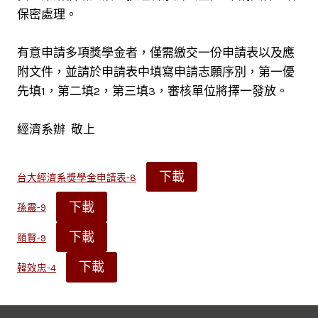
保密處理。
有意申請多項獎學金者，僅需繳交一份申請表以及應
附文件，並請於申請表中填寫申請志願序別，第一優
先填1，第二填2，第三填3，審核單位將擇一發放。
經濟系辦 敬上
下載
台大經濟系獎學金申請表-8
下載
孫震-9
下載
頤賢-9
下載
韓效忠-4