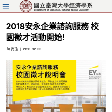
跳
至
內
容
2018安永企業諮詢服務 校
園徵才活動開始!
陳 尚瑜
2018-02-22