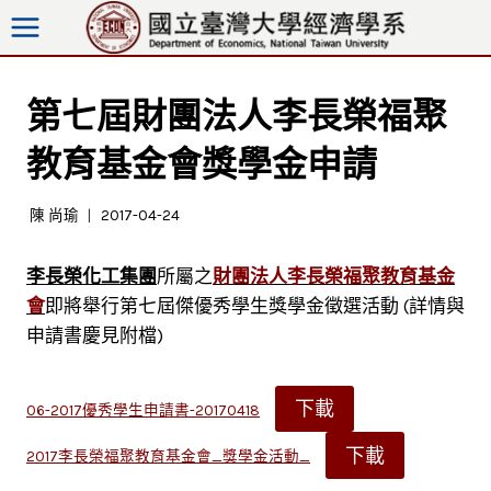
跳
至
內
容
第七屆財團法人李長榮福聚
教育基金會獎學金申請
陳 尚瑜
2017-04-24
李長榮化工集團
所屬之
財團法人李長榮福聚教育基金
會
即將舉行第七屆傑優秀學生獎學金徵選活動 (詳情與
申請書慶見附檔)
下載
06-2017優秀學生申請書-20170418
下載
2017李長榮福聚教育基金會_獎學金活動_