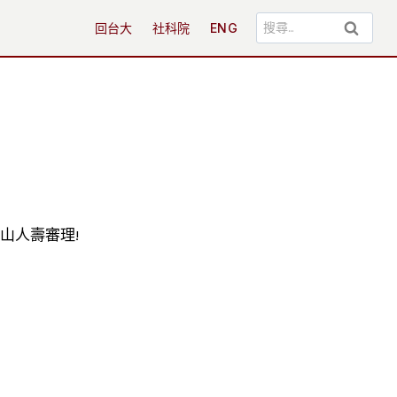
搜
回台大
社科院
ENG
尋
關
鍵
字:
南山人壽審理!