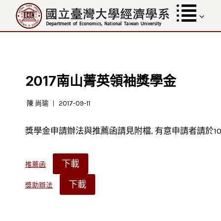
跳
至
內
容
2017南山菁英領袖獎學金
陳 尚瑜
2017-09-11
獎學金申請辦法與推薦函請見附檔, 有意申請者請於106
下載
推薦函
下載
獎助辦法